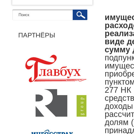
имущес
расход
реализ
ПАРТНЁРЫ
виде д
сумму 
подпунк
имущест
приобр
пунктом
277 НК
средст
доходы 
рассчи
долям (
принад