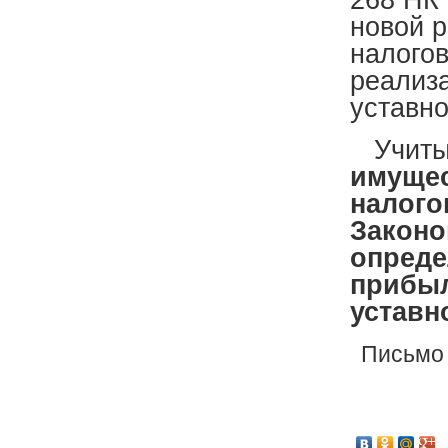
268 НК 
новой 
налогов
реализ
уставно
Учитыв
имущес
налого
Законо
опреде
прибыл
уставн
Письмо 