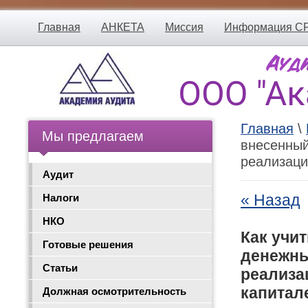
Главная
АНКЕТА
Миссия
Информация С
Главная
\
Мы предлагаем
внесенный
реализаци
Аудит
« Назад
Налоги
НКО
Как учи
Готовые решения
денежны
Статьи
реализа
капитал
Должная осмотрительность