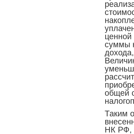
реализа
стоимо
накопле
уплаче
ценной 
суммы н
дохода,
Величин
уменьш
рассчи
приобр
общей 
налого
Таким о
внесенн
НК РФ, 