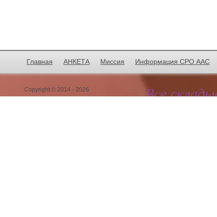
Главная
АНКЕТА
Миссия
Информация СРО ААС
Все склады
Copyright © 2014 - 2026
Мы в сети:
Мы работаем только с
индивидуальными пр
Аудиторская компания
"АкадемАудит")
+7 (495) 769-54-53; +7 (