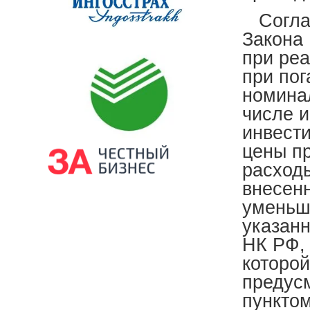
Соглас
Закона
при реа
при по
номинал
числе 
инвест
цены п
расходы
внесенн
уменьш
указанн
НК РФ, 
которой
предусм
пунктом