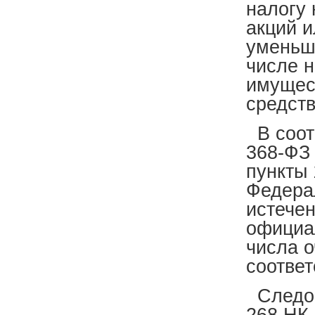
налогу 
акций 
уменьши
числе н
имущес
средств
В соотв
368-ФЗ 
пункты 
Федерал
истечен
официал
числа о
соответ
Следова