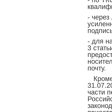
квалиф
- через
усилен
подпис
- для н
3 стать
предос
носител
почту.
Кроме 
31.07.2
части п
Россий
законо