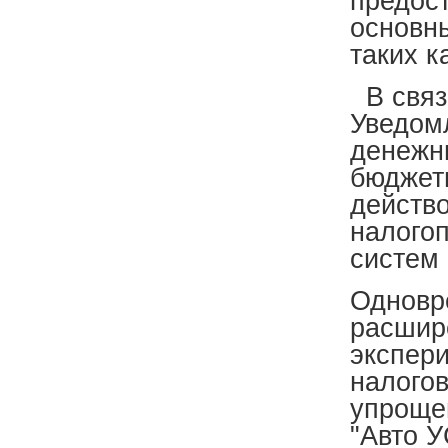
предос
основны
таких к
В связи
Уведом
денежны
бюджет
действо
налого
систем 
Одновр
расшир
экспер
налого
упроще
"Авто У