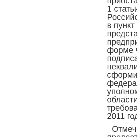
приоста
1 стать
Россий
в пункт
предст
предпр
форме ч
подпис
неквал
сформи
федера
уполно
области
требова
2011 го
Отмеча