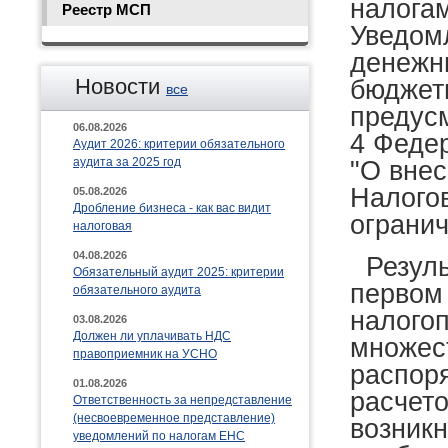
налогам
Реестр МСП
Уведом
денежны
Новости
бюджет
все
предусм
06.08.2026
4 Федер
Аудит 2026: критерии обязательного
аудита за 2025 год
"О внес
Налогов
05.08.2026
Дробление бизнеса - как вас видит
огранич
налоговая
04.08.2026
Резуль
Обязательный аудит 2025: критерии
первом 
обязательного аудита
налого
03.08.2026
Должен ли уплачивать НДС
множес
правоприемник на УСНО
распоря
01.08.2026
расчет
Ответственность за непредставление
(несвоевременное представление)
возник
уведомлений по налогам ЕНС