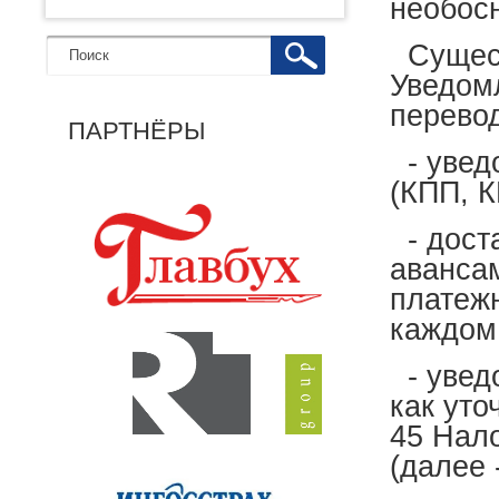
необос
Сущест
Уведом
перево
ПАРТНЁРЫ
- уведо
(КПП, К
- дост
аванса
платежн
каждом
- уведо
как уто
45 Нал
(далее 