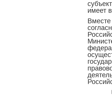
субъек
имеет 
Вместе 
соглас
Российс
Минист
федера
осущес
государ
правов
деятел
Россий