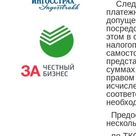
Следует
платеж
допущен
посред
этом в
налого
самост
предст
суммах,
правом
исчисл
соотве
необхо
Предос
нескол
- по ТК