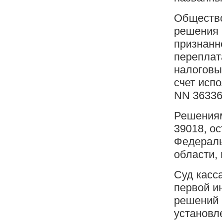
Общество
решения 
признанн
переплат
налоговы
счет исп
NN 36336
Решениям
39018, о
Федераль
области,
Суд касс
первой и
решений 
установл