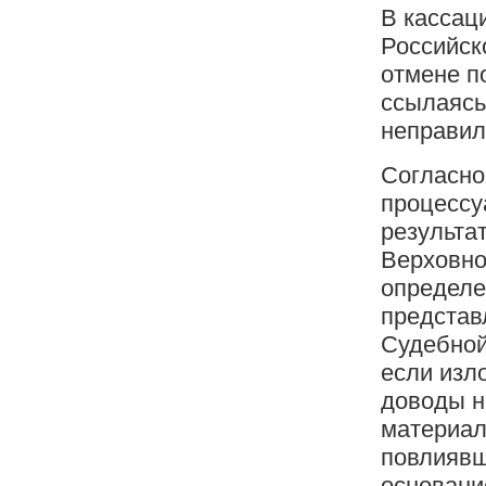
В кассац
Российск
отмене п
ссылаясь
неправил
Согласно 
процессу
результа
Верховно
определе
представ
Судебной
если изл
доводы н
материал
повлиявш
основани