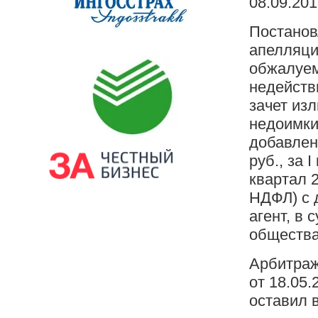
08.09.20
Постанов
апелляци
обжалуем
недейств
зачет из
недоимки 
добавлен
руб., за 
квартал 2
НДФЛ) с 
агент, в 
общества
Арбитраж
от 18.05
оставил 