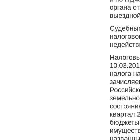
органа о
выездной
Судебным
налоговог
недейств
Налоговы
10.03.20
налога на
зачисляе
Российско
земельном
состоянию
квартал 
бюджеты 
имущество
названны