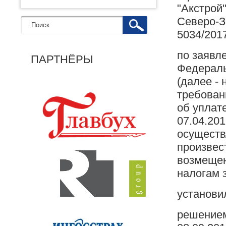
"Акстрой
Северо-За
5034/201
по заявл
ПАРТНЁРЫ
Федераль
(далее -
требовани
об уплат
07.04.201
осуществ
произвес
возмещен
налогам за
установи
решением