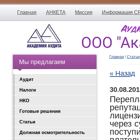
Главная
АНКЕТА
Миссия
Информация С
Главная
\
Статьи
Мы предлагаем
« Назад
Аудит
30.08.201
Налоги
Перепл
НКО
репута
Готовые решения
лиценз
через с
Статьи
поступ
Должная осмотрительность
плате