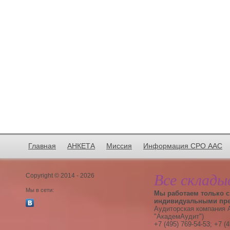
Главная
АНКЕТА
Миссия
Информация СРО ААС
Все склады
Copyright © 2014 - 2026
Мы в сети:
Мы работаем только с
индивидуальными пр
Аудиторская компания
"АкадемАудит")
+7 (495) 769-54-53; +7 (