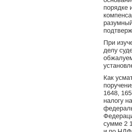
порядке 
компенса
разумный
подтверж
При изуч
делу суд
обжалуем
установл
Как усма
поручения
1648, 16
налогу н
федераль
Федерации
сумме 2 1
и по НДФ