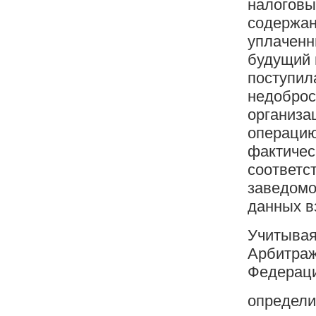
налоговы
содержан
уплаченн
будущий 
поступил
недоброс
организа
операцию
фактичес
соответс
заведомо
данных в
Учитывая
Арбитраж
Федераци
определи